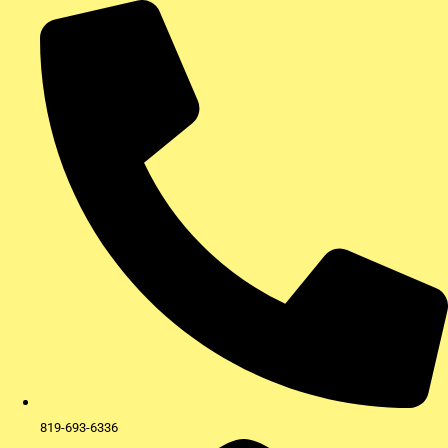
Aller
au
contenu
819-693-6336