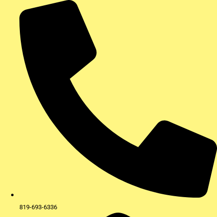
Aller
au
contenu
819-693-6336