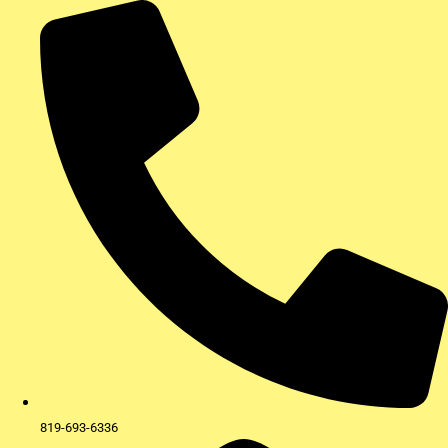
Aller
au
contenu
819-693-6336