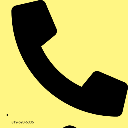
Aller
au
contenu
819-693-6336