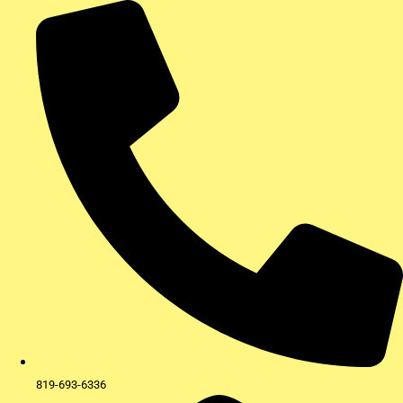
Aller
au
contenu
819-693-6336