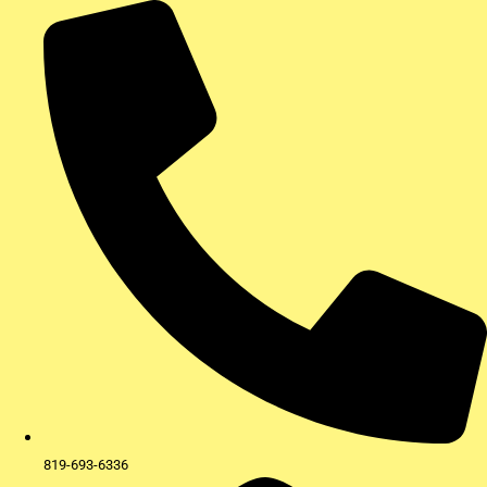
Aller
au
contenu
819-693-6336