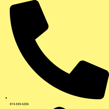
Aller
au
contenu
819-693-6336