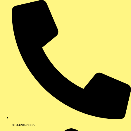
Aller
au
contenu
819-693-6336