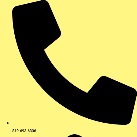
Aller
au
contenu
819-693-6336