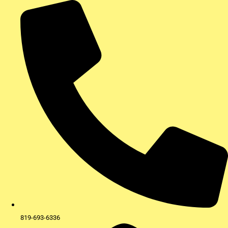
Aller
au
contenu
819-693-6336