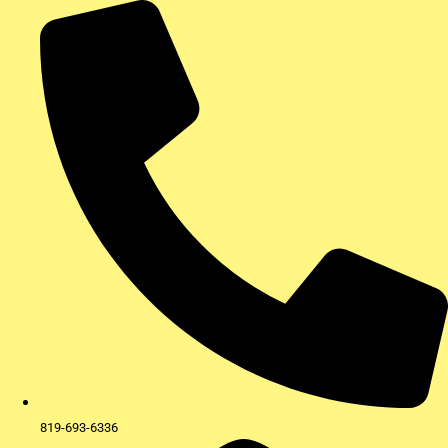
Aller
au
contenu
819-693-6336