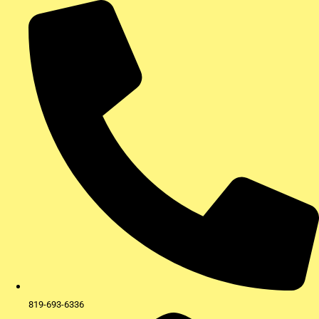
Aller
au
contenu
819-693-6336