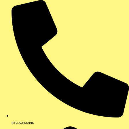
Aller
au
contenu
819-693-6336