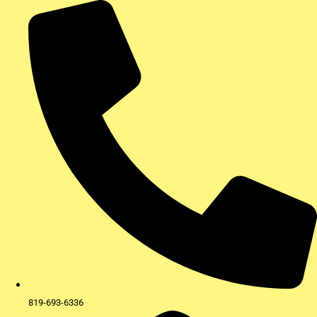
Aller
au
contenu
819-693-6336