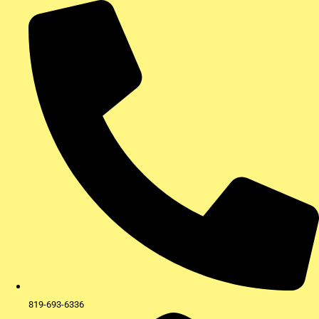
Aller
au
contenu
819-693-6336