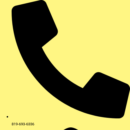
Aller
au
contenu
819-693-6336