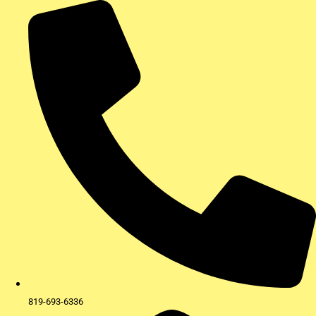
Aller
au
contenu
819-693-6336