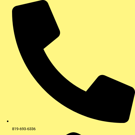
Aller
au
contenu
819-693-6336