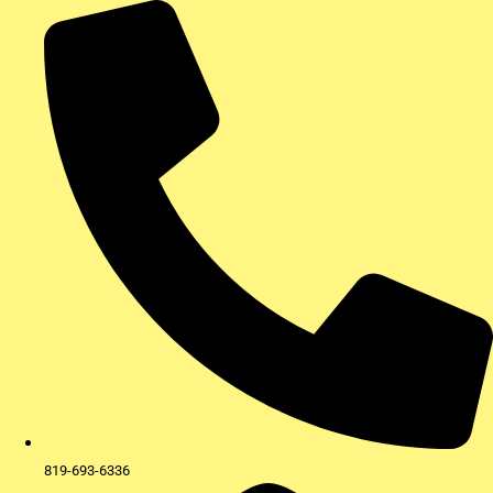
Aller
au
contenu
819-693-6336