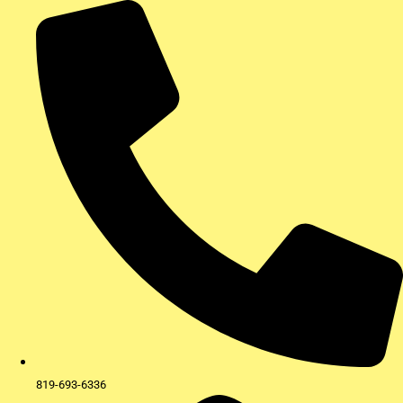
Aller
au
contenu
819-693-6336