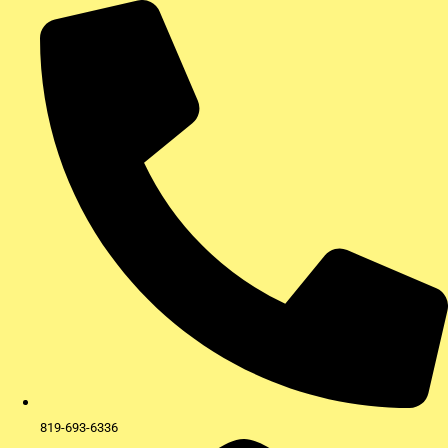
Aller
au
contenu
819-693-6336