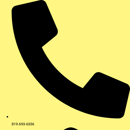
Aller
au
contenu
819-693-6336