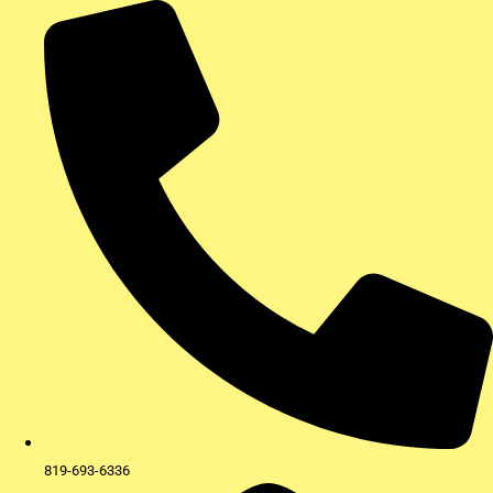
Aller
au
contenu
819-693-6336