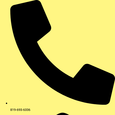
Aller
au
contenu
819-693-6336