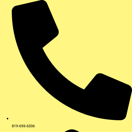
Aller
au
contenu
819-693-6336