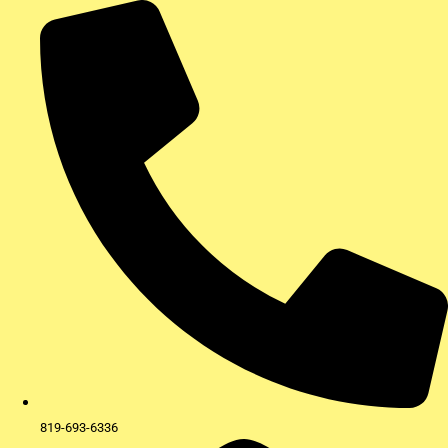
Aller
au
contenu
819-693-6336