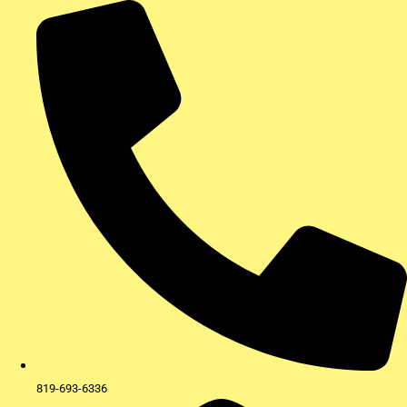
Aller
au
contenu
819-693-6336