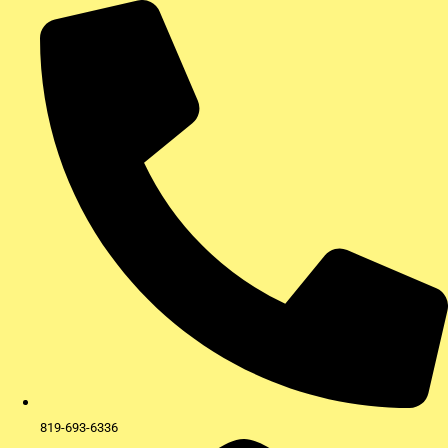
Aller
au
contenu
819-693-6336