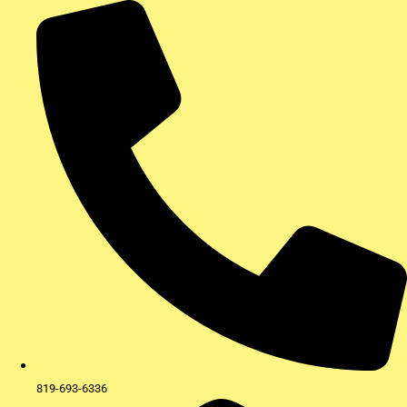
Aller
au
contenu
819-693-6336