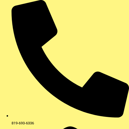
Aller
au
contenu
819-693-6336