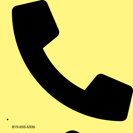
Aller
au
contenu
819-693-6336