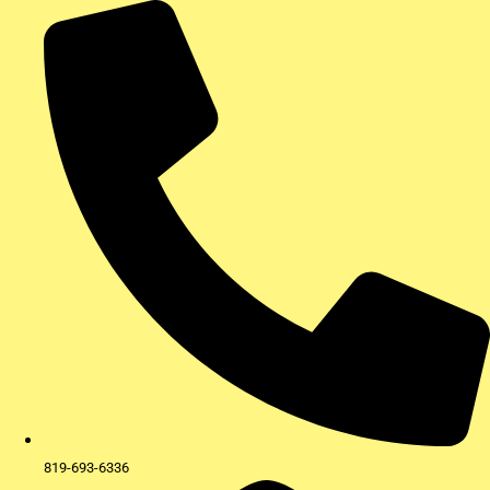
Aller
au
contenu
819-693-6336