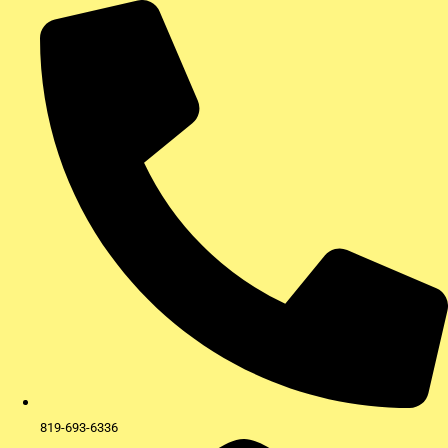
Aller
au
contenu
819-693-6336