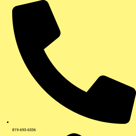
Aller
au
contenu
819-693-6336