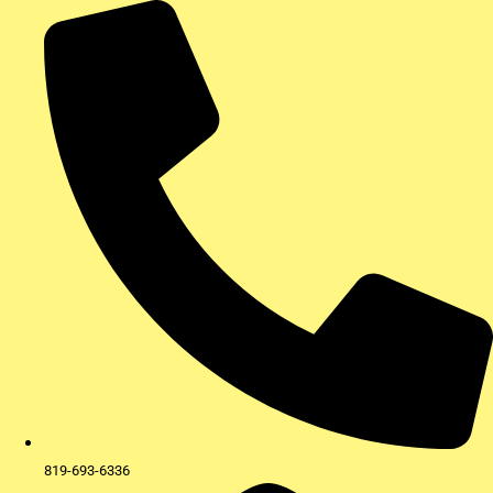
Aller
au
contenu
819-693-6336