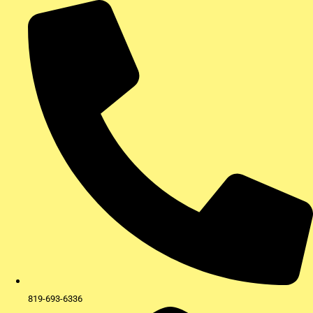
Aller
au
contenu
819-693-6336