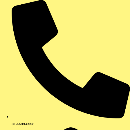
Aller
au
contenu
819-693-6336