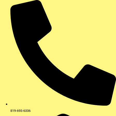
Aller
au
contenu
819-693-6336