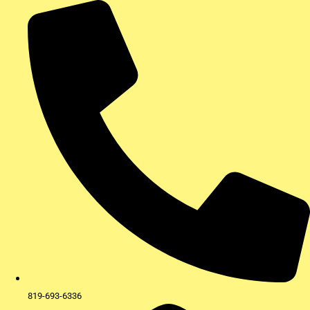
Aller
au
contenu
819-693-6336