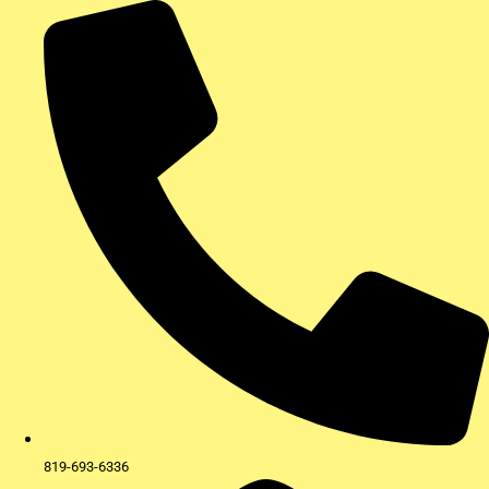
Aller
au
contenu
819-693-6336