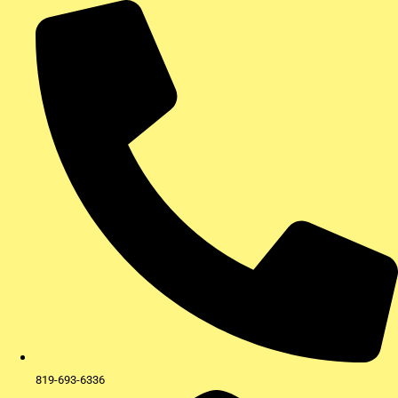
Aller
au
contenu
819-693-6336