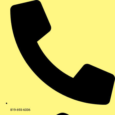
Aller
au
contenu
819-693-6336