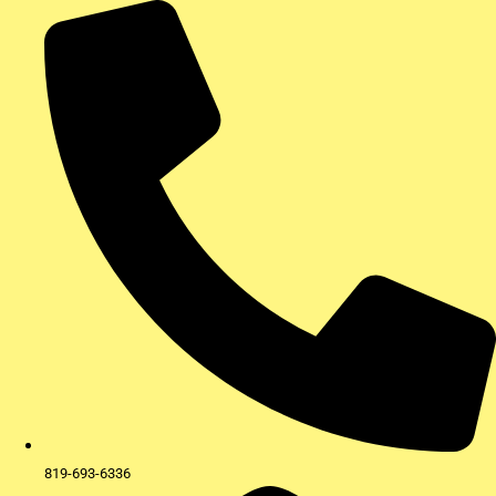
Aller
au
contenu
819-693-6336