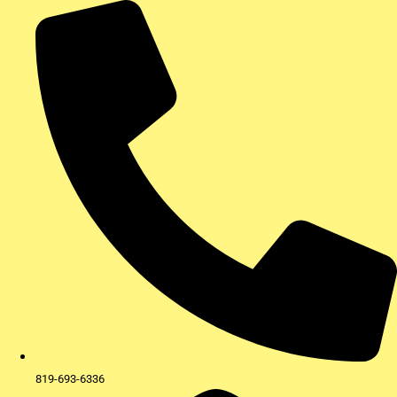
Aller
au
contenu
819-693-6336