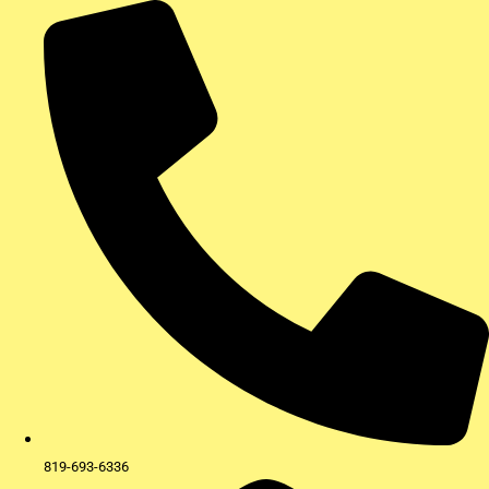
Aller
au
contenu
819-693-6336