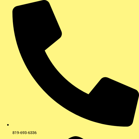
Aller
au
contenu
819-693-6336