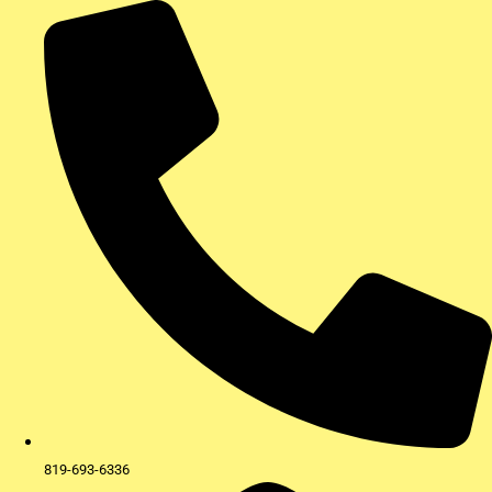
Aller
au
contenu
819-693-6336