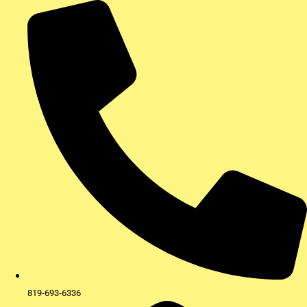
Aller
au
contenu
819-693-6336