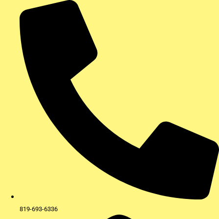
Aller
au
contenu
819-693-6336