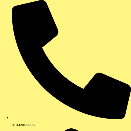
Aller
au
contenu
819-693-6336